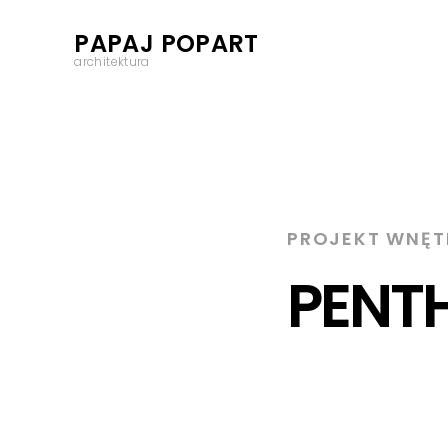
PAPAJ POPART
architektura
PROJEKT WNĘT
PENT